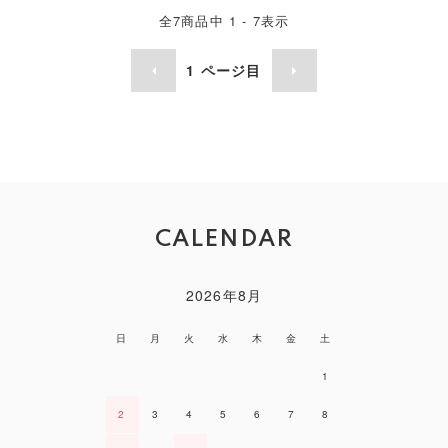
全
7
商品中
1 - 7
表示
1
ページ目
CALENDAR
2026年8月
日
月
火
水
木
金
土
1
2
3
4
5
6
7
8