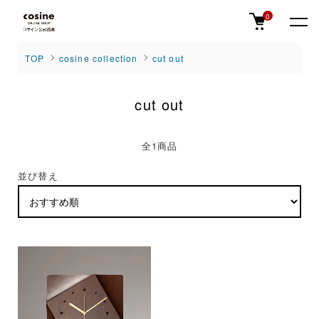
0
TOP
cosine collection
cut out
cut out
全1商品
並び替え