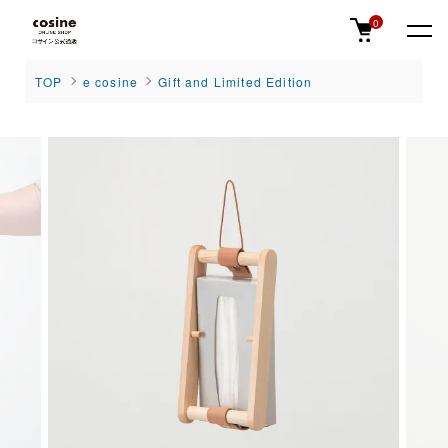
0
TOP
e cosine
Gift and Limited Edition