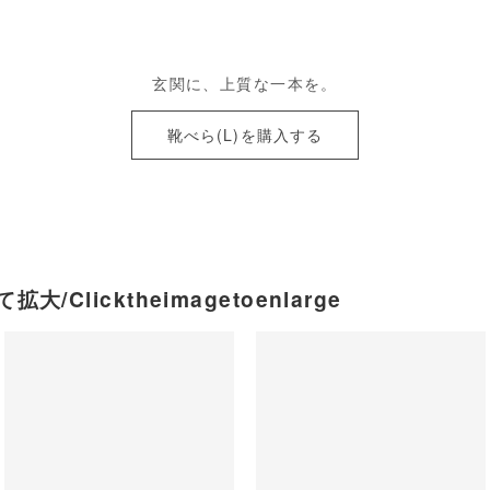
玄関に、上質な一本を。
靴べら(L)を購入する
大/Clicktheimagetoenlarge