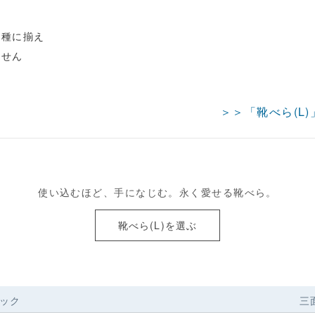
樹種に揃え
ません
＞＞「靴べら(L
使い込むほど、手になじむ。永く愛せる靴べら。
靴べら(L)を選ぶ
ック
三