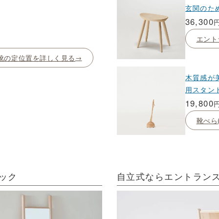
玄関のた
36,300
～
エント
靴の定位置を詳しく見る
木質感が
用スタン
19,800
靴べら
ック
自立式ならエントランス