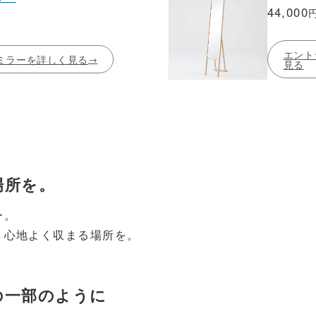
44,000
～
エント
ミラーを詳しく見る
見る
場所を。
ー。
、心地よく収まる場所を。
の一部のように