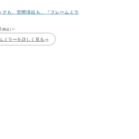
ックも、空間演出も。『フレームミラ
円
～
(税込)
ムミラーを詳しく見る