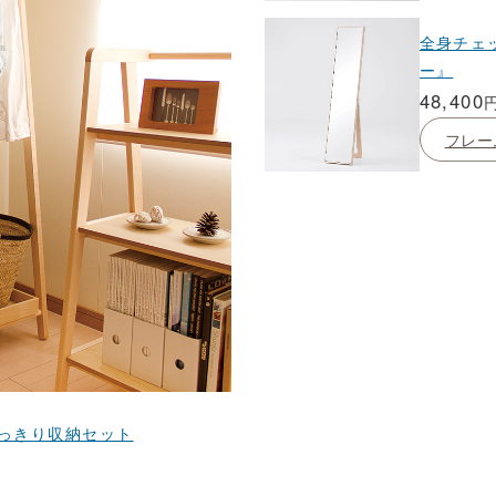
全身チェ
ー』
48,400
フレー
すっきり収納セット
～