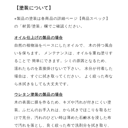
【塗装について】
※製品の塗装は各商品の詳細ページ【商品スペック】
の「材質/塗装」欄でご確認ください。
オイル仕上げの製品の場合
自然の植物油をベースにしたオイルで、 木の持つ風合
いを保ちます。 メンテナンスは、オイルを重ね塗りす
ることで 簡単にできます。シミの原因となるため、
濡れたものを直接掛けないで下さい。 水分が付着した
場合は、すぐに拭き取ってください。 よく絞った布な
ら水拭きをしても大丈夫です。
ウレタン塗装の製品の場合
木の表面に膜を作るため、キズや汚れが付きにくい塗
装。ふだんのお手入れは、から拭きでほこりを取るだ
けで充分。汚れのひどい時は薄めた石鹸水を浸した布
で汚れを落とし、良く絞った布で洗剤分を拭き取り、