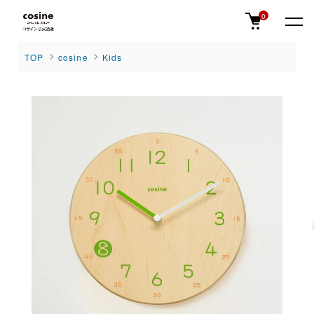
0
TOP
cosine
Kids