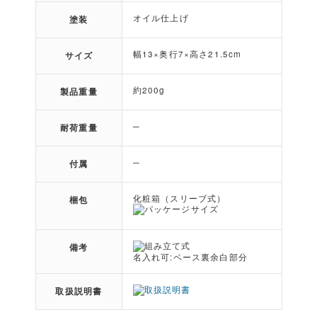
オイル仕上げ
塗装
幅13×奥行7×高さ21.5cm
サイズ
約200g
製品重量
─
耐荷重量
─
付属
化粧箱（スリーブ式）
梱包
組み立て式
備考
名入れ可:ベース裏余白部分
取扱説明書