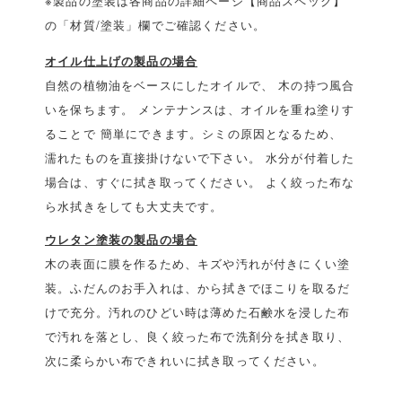
※製品の塗装は各商品の詳細ページ【商品スペック】
の「材質/塗装」欄でご確認ください。
オイル仕上げの製品の場合
自然の植物油をベースにしたオイルで、 木の持つ風合
いを保ちます。 メンテナンスは、オイルを重ね塗りす
ることで 簡単にできます。シミの原因となるため、
濡れたものを直接掛けないで下さい。 水分が付着した
場合は、すぐに拭き取ってください。 よく絞った布な
ら水拭きをしても大丈夫です。
ウレタン塗装の製品の場合
木の表面に膜を作るため、キズや汚れが付きにくい塗
装。ふだんのお手入れは、から拭きでほこりを取るだ
けで充分。汚れのひどい時は薄めた石鹸水を浸した布
で汚れを落とし、良く絞った布で洗剤分を拭き取り、
次に柔らかい布できれいに拭き取ってください。