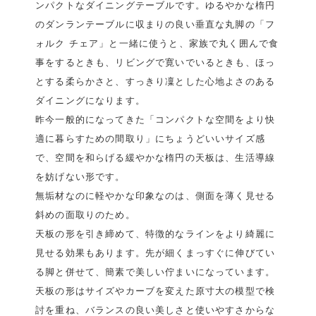
ンパクトなダイニングテーブルです。ゆるやかな楕円
のダンランテーブルに収まりの良い垂直な丸脚の「フ
ォルク チェア」と一緒に使うと、家族で丸く囲んで食
事をするときも、リビングで寛いでいるときも、ほっ
とする柔らかさと、すっきり凜とした心地よさのある
ダイニングになります。
昨今一般的になってきた「コンパクトな空間をより快
適に暮らすための間取り」にちょうどいいサイズ感
で、空間を和らげる緩やかな楕円の天板は、生活導線
を妨げない形です。
無垢材なのに軽やかな印象なのは、側面を薄く見せる
斜めの面取りのため。
天板の形を引き締めて、特徴的なラインをより綺麗に
見せる効果もあります。先が細くまっすぐに伸びてい
る脚と併せて、簡素で美しい佇まいになっています。
天板の形はサイズやカーブを変えた原寸大の模型で検
討を重ね、バランスの良い美しさと使いやすさからな