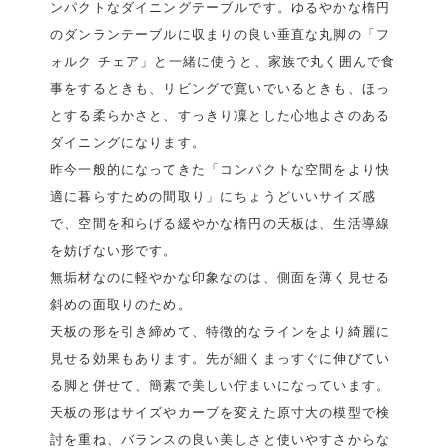
ンパクトなダイニングテーブルです。ゆるやかな楕円
のダンランテーブルに収まりの良い垂直な丸脚の「フ
ォルク チェア」と一緒に使うと、家族で丸く囲んで食
事をするときも、リビングで寛いでいるときも、ほっ
とする柔らかさと、すっきり凜とした心地よさのある
ダイニングになります。
昨今一般的になってきた「コンパクトな空間をより快
適に暮らすための間取り」にちょうどいいサイズ感
で、空間を和らげる緩やかな楕円の天板は、生活導線
を妨げない形です。
無垢材なのに軽やかな印象なのは、側面を薄く見せる
斜めの面取りのため。
天板の形を引き締めて、特徴的なラインをより綺麗に
見せる効果もあります。先が細くまっすぐに伸びてい
る脚と併せて、簡素で美しい佇まいになっています。
天板の形はサイズやカーブを変えた原寸大の模型で検
討を重ね、バランスの良い美しさと使いやすさからな