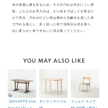
木の表面に膜を作るため、キズや汚れが付きにくい塗
装。ふだんのお手入れは、から拭きでほこりを取るだ
けで充分。汚れのひどい時は薄めた石鹸水を浸した布
で汚れを落とし、良く絞った布で洗剤分を拭き取り、
次に柔らかい布できれいに拭き取ってください。
YOU MAY ALSO LIKE
【20%OFF】Liite
ダンランテーブル
フォルク チェア
テーブル(ウォル
95
69,300円（税込）