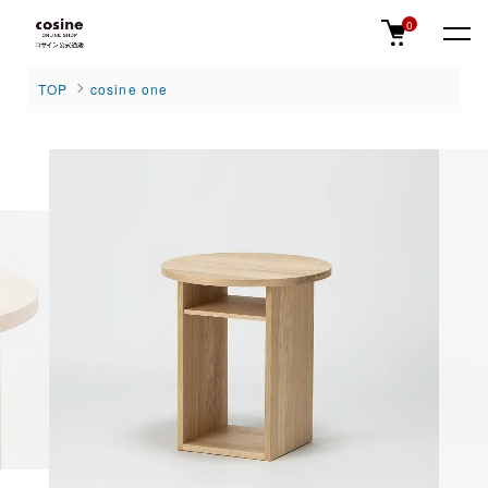
0
TOP
cosine one