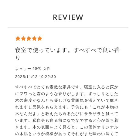
REVIEW
寝室で使っています。すべすべで良い香
り
よっしー 40代 女性
2025/11/02 10:22:30
すべすべでとても素敵な家具です。寝室に入ると仄か
にフワっと森のような香りがします。ずっしりとした
木の密度がなんとも優しげな雰囲気を湛えていて癒さ
れますし元気をもらえます。子供にも「これが本物の
木なんだよ」と教えたら通るたびにサラサラと触って
います。私自身も寝る前になでなですると心が落ち着
きます。木の表面をよく見ると、この個体オリジナル
の木肌というか模様があってそれがまた味わい深くて