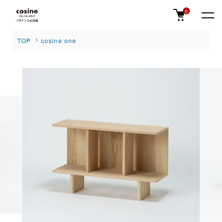
0
TOP
cosine one