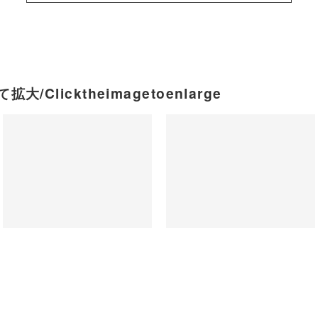
大/Clicktheimagetoenlarge