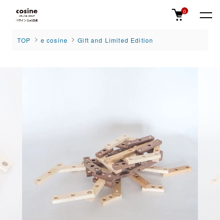
0
TOP
e cosine
Gift and Limited Edition